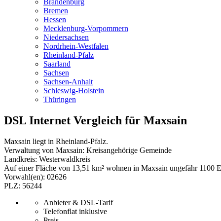
Brandenburg
Bremen
Hessen
Mecklenburg-Vorpommern
Niedersachsen
Nordrhein-Westfalen
Rheinland-Pfalz
Saarland
Sachsen
Sachsen-Anhalt
Schleswig-Holstein
Thüringen
DSL Internet Vergleich für Maxsain
Maxsain liegt in Rheinland-Pfalz.
Verwaltung von Maxsain: Kreisangehörige Gemeinde
Landkreis: Westerwaldkreis
Auf einer Fläche von 13,51 km² wohnen in Maxsain ungefähr 1100 
Vorwahl(en): 02626
PLZ: 56244
Anbieter & DSL-Tarif
Telefonflat inklusive
Preis