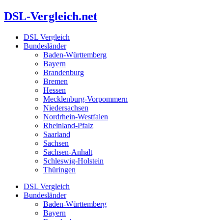
Zum
DSL-Vergleich.net
Inhalt
springen
DSL Vergleich
Bundesländer
Baden-Württemberg
Bayern
Brandenburg
Bremen
Hessen
Mecklenburg-Vorpommern
Niedersachsen
Nordrhein-Westfalen
Rheinland-Pfalz
Saarland
Sachsen
Sachsen-Anhalt
Schleswig-Holstein
Thüringen
DSL Vergleich
Bundesländer
Baden-Württemberg
Bayern