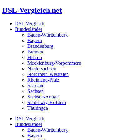
Zum
DSL-Vergleich.net
Inhalt
springen
DSL Vergleich
Bundesländer
Baden-Württemberg
Bayern
Brandenburg
Bremen
Hessen
Mecklenburg-Vorpommern
Niedersachsen
Nordrhein-Westfalen
Rheinland-Pfalz
Saarland
Sachsen
Sachsen-Anhalt
Schleswig-Holstein
Thüringen
DSL Vergleich
Bundesländer
Baden-Württemberg
Bayern