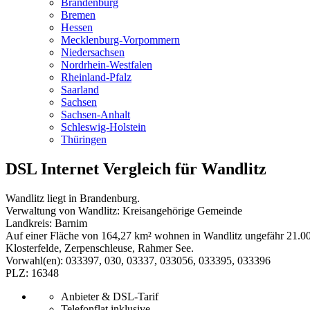
Brandenburg
Bremen
Hessen
Mecklenburg-Vorpommern
Niedersachsen
Nordrhein-Westfalen
Rheinland-Pfalz
Saarland
Sachsen
Sachsen-Anhalt
Schleswig-Holstein
Thüringen
DSL Internet Vergleich für Wandlitz
Wandlitz liegt in Brandenburg.
Verwaltung von Wandlitz: Kreisangehörige Gemeinde
Landkreis: Barnim
Auf einer Fläche von 164,27 km² wohnen in Wandlitz ungefähr 21.000
Klosterfelde, Zerpenschleuse, Rahmer See.
Vorwahl(en): 033397, 030, 03337, 033056, 033395, 033396
PLZ: 16348
Anbieter & DSL-Tarif
Telefonflat inklusive