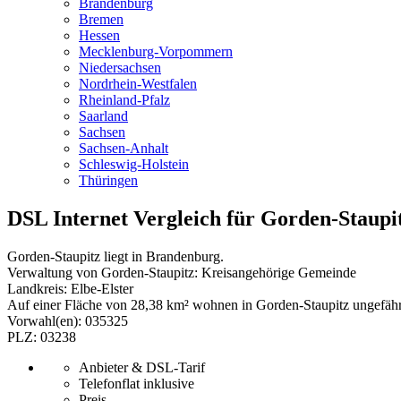
Brandenburg
Bremen
Hessen
Mecklenburg-Vorpommern
Niedersachsen
Nordrhein-Westfalen
Rheinland-Pfalz
Saarland
Sachsen
Sachsen-Anhalt
Schleswig-Holstein
Thüringen
DSL Internet Vergleich für Gorden-Staupi
Gorden-Staupitz liegt in Brandenburg.
Verwaltung von Gorden-Staupitz: Kreisangehörige Gemeinde
Landkreis: Elbe-Elster
Auf einer Fläche von 28,38 km² wohnen in Gorden-Staupitz ungefähr 
Vorwahl(en): 035325
PLZ: 03238
Anbieter & DSL-Tarif
Telefonflat inklusive
Preis