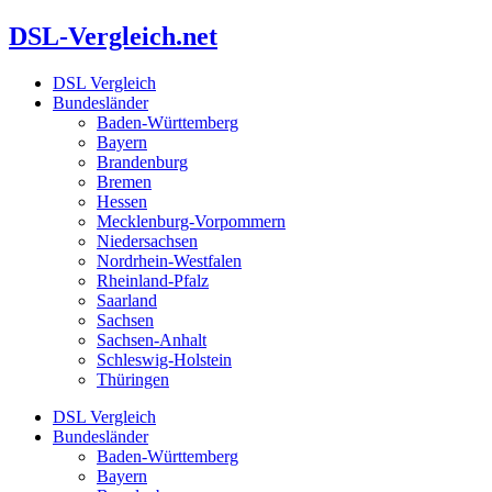
Zum
DSL-Vergleich.net
Inhalt
springen
DSL Vergleich
Bundesländer
Baden-Württemberg
Bayern
Brandenburg
Bremen
Hessen
Mecklenburg-Vorpommern
Niedersachsen
Nordrhein-Westfalen
Rheinland-Pfalz
Saarland
Sachsen
Sachsen-Anhalt
Schleswig-Holstein
Thüringen
DSL Vergleich
Bundesländer
Baden-Württemberg
Bayern