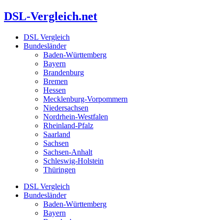
Zum
DSL-Vergleich.net
Inhalt
springen
DSL Vergleich
Bundesländer
Baden-Württemberg
Bayern
Brandenburg
Bremen
Hessen
Mecklenburg-Vorpommern
Niedersachsen
Nordrhein-Westfalen
Rheinland-Pfalz
Saarland
Sachsen
Sachsen-Anhalt
Schleswig-Holstein
Thüringen
DSL Vergleich
Bundesländer
Baden-Württemberg
Bayern