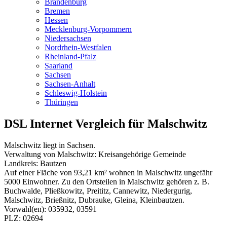
Brandenburg
Bremen
Hessen
Mecklenburg-Vorpommern
Niedersachsen
Nordrhein-Westfalen
Rheinland-Pfalz
Saarland
Sachsen
Sachsen-Anhalt
Schleswig-Holstein
Thüringen
DSL Internet Vergleich für Malschwitz
Malschwitz liegt in Sachsen.
Verwaltung von Malschwitz: Kreisangehörige Gemeinde
Landkreis: Bautzen
Auf einer Fläche von 93,21 km² wohnen in Malschwitz ungefähr
5000 Einwohner. Zu den Ortsteilen in Malschwitz gehören z. B.
Buchwalde, Pließkowitz, Preititz, Cannewitz, Niedergurig,
Malschwitz, Brießnitz, Dubrauke, Gleina, Kleinbautzen.
Vorwahl(en): 035932, 03591
PLZ: 02694