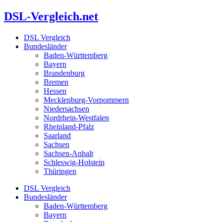
Zum
DSL-Vergleich.net
Inhalt
springen
DSL Vergleich
Bundesländer
Baden-Württemberg
Bayern
Brandenburg
Bremen
Hessen
Mecklenburg-Vorpommern
Niedersachsen
Nordrhein-Westfalen
Rheinland-Pfalz
Saarland
Sachsen
Sachsen-Anhalt
Schleswig-Holstein
Thüringen
DSL Vergleich
Bundesländer
Baden-Württemberg
Bayern