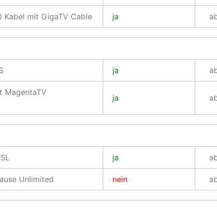
 Kabel mit GigaTV Cable
ja
a
S
ja
a
it MagentaTV
ja
a
DSL
ja
a
use Unlimited
nein
a