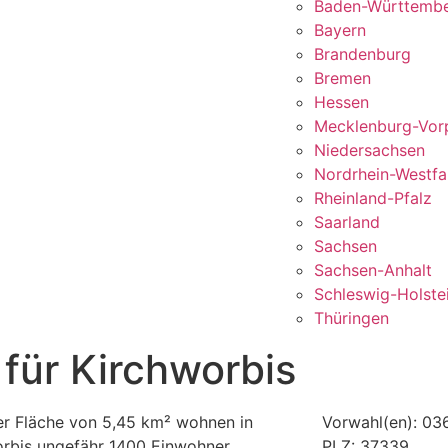
Baden-Württemb
Bayern
Brandenburg
Bremen
Hessen
Mecklenburg-Vo
Niedersachsen
Nordrhein-Westfa
Rheinland-Pfalz
Saarland
Sachsen
Sachsen-Anhalt
Schleswig-Holste
Thüringen
 für Kirchworbis
er Fläche von 5,45 km² wohnen in
Vorwahl(en): 03
rbis ungefähr 1400 Einwohner.
PLZ: 37339