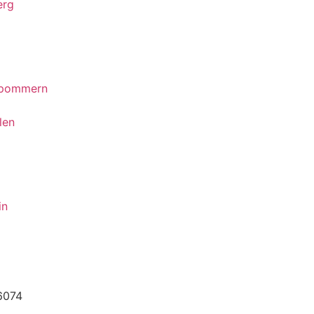
erg
rpommern
len
in
6074