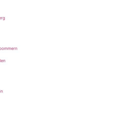
erg
rpommern
len
in