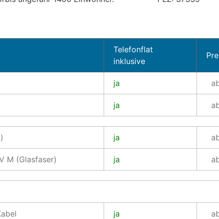
Telefonflat
Pre
inklusive
ja
a
ja
a
)
ja
ab
 M (Glasfaser)
ja
a
abel
ja
a