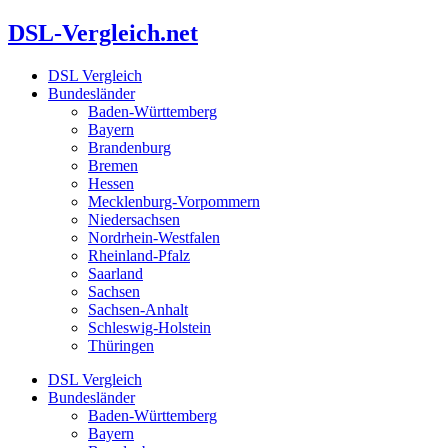
Zum
DSL-Vergleich.net
Inhalt
springen
DSL Vergleich
Bundesländer
Baden-Württemberg
Bayern
Brandenburg
Bremen
Hessen
Mecklenburg-Vorpommern
Niedersachsen
Nordrhein-Westfalen
Rheinland-Pfalz
Saarland
Sachsen
Sachsen-Anhalt
Schleswig-Holstein
Thüringen
DSL Vergleich
Bundesländer
Baden-Württemberg
Bayern