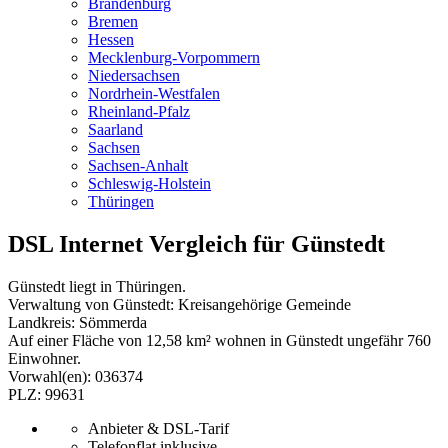
Brandenburg
Bremen
Hessen
Mecklenburg-Vorpommern
Niedersachsen
Nordrhein-Westfalen
Rheinland-Pfalz
Saarland
Sachsen
Sachsen-Anhalt
Schleswig-Holstein
Thüringen
DSL Internet Vergleich für Günstedt
Günstedt liegt in Thüringen.
Verwaltung von Günstedt: Kreisangehörige Gemeinde
Landkreis: Sömmerda
Auf einer Fläche von 12,58 km² wohnen in Günstedt ungefähr 760
Einwohner.
Vorwahl(en): 036374
PLZ: 99631
Anbieter & DSL-Tarif
Telefonflat inklusive