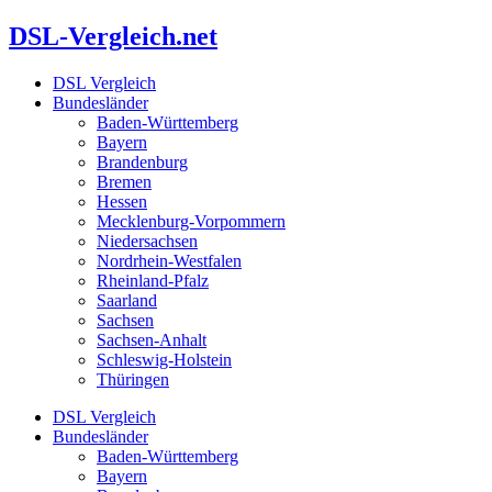
Zum
DSL-Vergleich.net
Inhalt
springen
DSL Vergleich
Bundesländer
Baden-Württemberg
Bayern
Brandenburg
Bremen
Hessen
Mecklenburg-Vorpommern
Niedersachsen
Nordrhein-Westfalen
Rheinland-Pfalz
Saarland
Sachsen
Sachsen-Anhalt
Schleswig-Holstein
Thüringen
DSL Vergleich
Bundesländer
Baden-Württemberg
Bayern