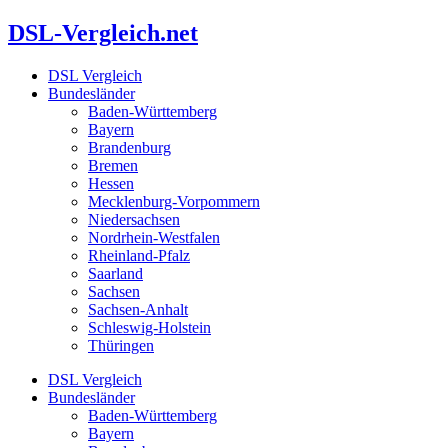
Zum
DSL-Vergleich.net
Inhalt
springen
DSL Vergleich
Bundesländer
Baden-Württemberg
Bayern
Brandenburg
Bremen
Hessen
Mecklenburg-Vorpommern
Niedersachsen
Nordrhein-Westfalen
Rheinland-Pfalz
Saarland
Sachsen
Sachsen-Anhalt
Schleswig-Holstein
Thüringen
DSL Vergleich
Bundesländer
Baden-Württemberg
Bayern