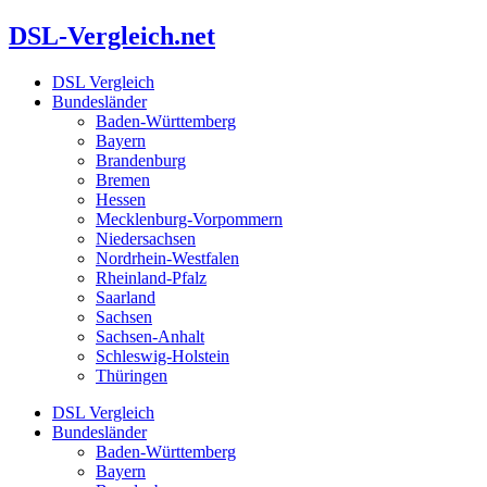
Zum
DSL-Vergleich.net
Inhalt
springen
DSL Vergleich
Bundesländer
Baden-Württemberg
Bayern
Brandenburg
Bremen
Hessen
Mecklenburg-Vorpommern
Niedersachsen
Nordrhein-Westfalen
Rheinland-Pfalz
Saarland
Sachsen
Sachsen-Anhalt
Schleswig-Holstein
Thüringen
DSL Vergleich
Bundesländer
Baden-Württemberg
Bayern