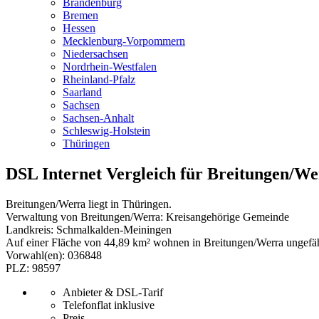
Brandenburg
Bremen
Hessen
Mecklenburg-Vorpommern
Niedersachsen
Nordrhein-Westfalen
Rheinland-Pfalz
Saarland
Sachsen
Sachsen-Anhalt
Schleswig-Holstein
Thüringen
DSL Internet Vergleich für Breitungen/We
Breitungen/Werra liegt in Thüringen.
Verwaltung von Breitungen/Werra: Kreisangehörige Gemeinde
Landkreis: Schmalkalden-Meiningen
Auf einer Fläche von 44,89 km² wohnen in Breitungen/Werra ungefä
Vorwahl(en): 036848
PLZ: 98597
Anbieter & DSL-Tarif
Telefonflat inklusive
Preis