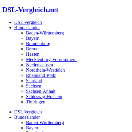
Zum
DSL-Vergleich.net
Inhalt
springen
DSL Vergleich
Bundesländer
Baden-Württemberg
Bayern
Brandenburg
Bremen
Hessen
Mecklenburg-Vorpommern
Niedersachsen
Nordrhein-Westfalen
Rheinland-Pfalz
Saarland
Sachsen
Sachsen-Anhalt
Schleswig-Holstein
Thüringen
DSL Vergleich
Bundesländer
Baden-Württemberg
Bayern