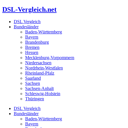
Zum
DSL-Vergleich.net
Inhalt
springen
DSL Vergleich
Bundesländer
Baden-Württemberg
Bayern
Brandenburg
Bremen
Hessen
Mecklenburg-Vorpommern
Niedersachsen
Nordrhein-Westfalen
Rheinland-Pfalz
Saarland
Sachsen
Sachsen-Anhalt
Schleswig-Holstein
Thüringen
DSL Vergleich
Bundesländer
Baden-Württemberg
Bayern