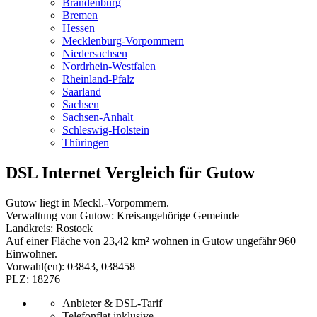
Brandenburg
Bremen
Hessen
Mecklenburg-Vorpommern
Niedersachsen
Nordrhein-Westfalen
Rheinland-Pfalz
Saarland
Sachsen
Sachsen-Anhalt
Schleswig-Holstein
Thüringen
DSL Internet Vergleich für Gutow
Gutow liegt in Meckl.-Vorpommern.
Verwaltung von Gutow: Kreisangehörige Gemeinde
Landkreis: Rostock
Auf einer Fläche von 23,42 km² wohnen in Gutow ungefähr 960
Einwohner.
Vorwahl(en): 03843, 038458
PLZ: 18276
Anbieter & DSL-Tarif
Telefonflat inklusive