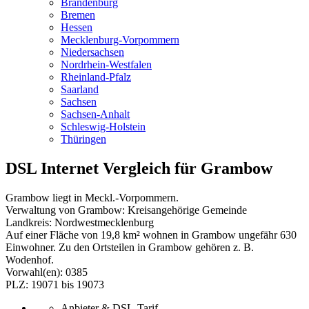
Brandenburg
Bremen
Hessen
Mecklenburg-Vorpommern
Niedersachsen
Nordrhein-Westfalen
Rheinland-Pfalz
Saarland
Sachsen
Sachsen-Anhalt
Schleswig-Holstein
Thüringen
DSL Internet Vergleich für Grambow
Grambow liegt in Meckl.-Vorpommern.
Verwaltung von Grambow: Kreisangehörige Gemeinde
Landkreis: Nordwestmecklenburg
Auf einer Fläche von 19,8 km² wohnen in Grambow ungefähr 630
Einwohner. Zu den Ortsteilen in Grambow gehören z. B.
Wodenhof.
Vorwahl(en): 0385
PLZ: 19071 bis 19073
Anbieter & DSL-Tarif