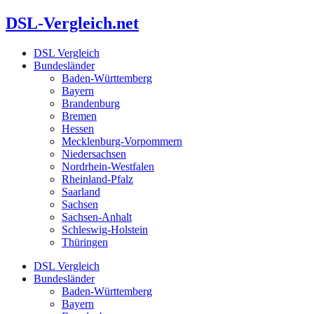
Zum
DSL-Vergleich.net
Inhalt
springen
DSL Vergleich
Bundesländer
Baden-Württemberg
Bayern
Brandenburg
Bremen
Hessen
Mecklenburg-Vorpommern
Niedersachsen
Nordrhein-Westfalen
Rheinland-Pfalz
Saarland
Sachsen
Sachsen-Anhalt
Schleswig-Holstein
Thüringen
DSL Vergleich
Bundesländer
Baden-Württemberg
Bayern