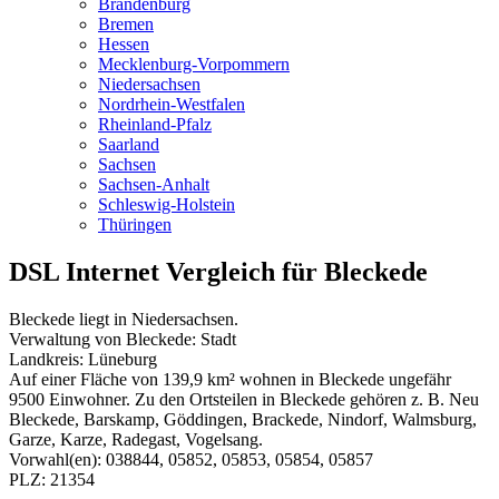
Brandenburg
Bremen
Hessen
Mecklenburg-Vorpommern
Niedersachsen
Nordrhein-Westfalen
Rheinland-Pfalz
Saarland
Sachsen
Sachsen-Anhalt
Schleswig-Holstein
Thüringen
DSL Internet Vergleich für Bleckede
Bleckede liegt in Niedersachsen.
Verwaltung von Bleckede: Stadt
Landkreis: Lüneburg
Auf einer Fläche von 139,9 km² wohnen in Bleckede ungefähr
9500 Einwohner. Zu den Ortsteilen in Bleckede gehören z. B. Neu
Bleckede, Barskamp, Göddingen, Brackede, Nindorf, Walmsburg,
Garze, Karze, Radegast, Vogelsang.
Vorwahl(en): 038844, 05852, 05853, 05854, 05857
PLZ: 21354