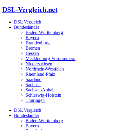
Zum
DSL-Vergleich.net
Inhalt
springen
DSL Vergleich
Bundesländer
Baden-Württemberg
Bayern
Brandenburg
Bremen
Hessen
Mecklenburg-Vorpommern
Niedersachsen
Nordrhein-Westfalen
Rheinland-Pfalz
Saarland
Sachsen
Sachsen-Anhalt
Schleswig-Holstein
Thüringen
DSL Vergleich
Bundesländer
Baden-Württemberg
Bayern