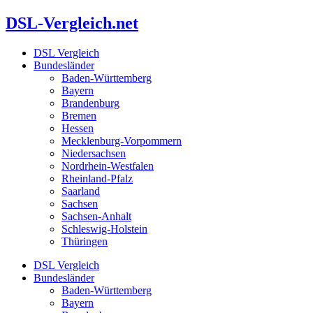
Zum
DSL-Vergleich.net
Inhalt
springen
DSL Vergleich
Bundesländer
Baden-Württemberg
Bayern
Brandenburg
Bremen
Hessen
Mecklenburg-Vorpommern
Niedersachsen
Nordrhein-Westfalen
Rheinland-Pfalz
Saarland
Sachsen
Sachsen-Anhalt
Schleswig-Holstein
Thüringen
DSL Vergleich
Bundesländer
Baden-Württemberg
Bayern