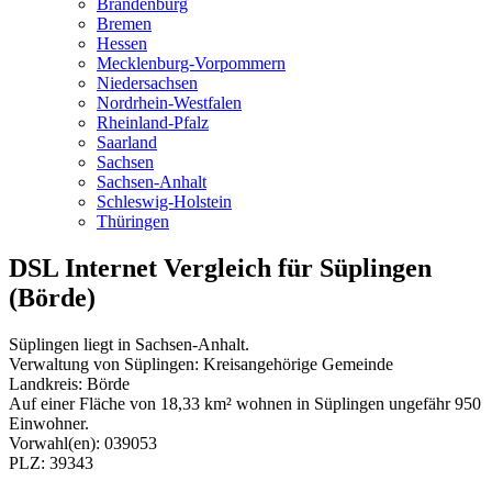
Brandenburg
Bremen
Hessen
Mecklenburg-Vorpommern
Niedersachsen
Nordrhein-Westfalen
Rheinland-Pfalz
Saarland
Sachsen
Sachsen-Anhalt
Schleswig-Holstein
Thüringen
DSL Internet Vergleich für Süplingen
(Börde)
Süplingen liegt in Sachsen-Anhalt.
Verwaltung von Süplingen: Kreisangehörige Gemeinde
Landkreis: Börde
Auf einer Fläche von 18,33 km² wohnen in Süplingen ungefähr 950
Einwohner.
Vorwahl(en): 039053
PLZ: 39343