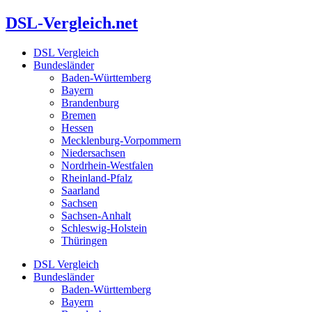
Zum
DSL-Vergleich.net
Inhalt
springen
DSL Vergleich
Bundesländer
Baden-Württemberg
Bayern
Brandenburg
Bremen
Hessen
Mecklenburg-Vorpommern
Niedersachsen
Nordrhein-Westfalen
Rheinland-Pfalz
Saarland
Sachsen
Sachsen-Anhalt
Schleswig-Holstein
Thüringen
DSL Vergleich
Bundesländer
Baden-Württemberg
Bayern