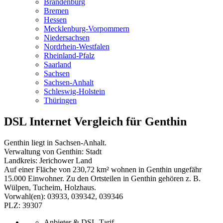
Brandenburg
Bremen
Hessen
Mecklenburg-Vorpommern
Niedersachsen
Nordrhein-Westfalen
Rheinland-Pfalz
Saarland
Sachsen
Sachsen-Anhalt
Schleswig-Holstein
Thüringen
DSL Internet Vergleich für Genthin
Genthin liegt in Sachsen-Anhalt.
Verwaltung von Genthin: Stadt
Landkreis: Jerichower Land
Auf einer Fläche von 230,72 km² wohnen in Genthin ungefähr
15.000 Einwohner. Zu den Ortsteilen in Genthin gehören z. B.
Wülpen, Tucheim, Holzhaus.
Vorwahl(en): 03933, 039342, 039346
PLZ: 39307
Anbieter & DSL-Tarif