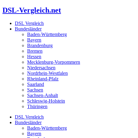
Zum
DSL-Vergleich.net
Inhalt
springen
DSL Vergleich
Bundesländer
Baden-Württemberg
Bayern
Brandenburg
Bremen
Hessen
Mecklenburg-Vorpommern
Niedersachsen
Nordrhein-Westfalen
Rheinland-Pfalz
Saarland
Sachsen
Sachsen-Anhalt
Schleswig-Holstein
Thüringen
DSL Vergleich
Bundesländer
Baden-Württemberg
Bayern