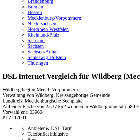
Brandenburg
Bremen
Hessen
Mecklenburg-Vorpommern
Niedersachsen
Nordrhein-Westfalen
Rheinland-Pfalz
Saarland
Sachsen
Sachsen-Anhalt
Schleswig-Holstein
Thüringen
DSL Internet Vergleich für Wildberg (Mec
Wildberg liegt in Meckl.-Vorpommern.
Verwaltung von Wildberg: Kreisangehörige Gemeinde
Landkreis: Mecklenburgische Seenplatte
Auf einer Fläche von 22,37 km² wohnen in Wildberg ungefähr 580 E
Vorwahl(en): 039604
PLZ: 17091
Anbieter & DSL-Tarif
Telefonflat inklusive
Preis