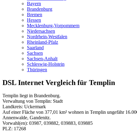
Bayern
Brandenburg
Bremen
Hessen
Mecklenburg-Vorpommern
Niedersachsen
Nordrhein-Westfalen
Rheinland-Pfalz
Saarland
Sachsen
Sachsen-Anhalt
Schleswig-Holstein
Thüringen
DSL Internet Vergleich für Templin
Templin liegt in Brandenburg.
Verwaltung von Templin: Stadt
Landkreis: Uckermark
Auf einer Fläche von 377,01 km² wohnen in Templin ungefähr 16.000 
Annenwalde, Gandenitz.
Vorwahl(en): 03987, 039882, 039883, 039885
PLZ: 17268