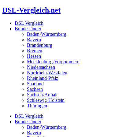
Zum
DSL-Vergleich.net
Inhalt
springen
DSL Vergleich
Bundesländer
Baden-Württemberg
Bayern
Brandenburg
Bremen
Hessen
Mecklenburg-Vorpommern
Niedersachsen
Nordrhein-Westfalen
Rheinland-Pfalz
Saarland
Sachsen
Sachsen-Anhalt
Schleswig-Holstein
Thüringen
DSL Vergleich
Bundesländer
Baden-Württemberg
Bayern