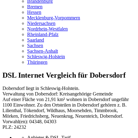
Brandenburg
Bremen
Hessen
Mecklenburg-Vorpommern
Niedersachsen
Nordrhein-Westfalen
Rheinland-Pfalz
Saarland
Sachsen
Sachsen-Anhalt
Schleswig-Holstein
Thüringen
DSL Internet Vergleich für Dobersdorf
Dobersdorf liegt in Schleswig-Holstein.
Verwaltung von Dobersdorf: Kreisangehörige Gemeinde
Auf einer Fläche von 21,91 km² wohnen in Dobersdorf ungefähr
1100 Einwohner. Zu den Ortsteilen in Dobersdorf gehören z. B.
Lilienthal, Tökendorf, Wildhaus, Moorsehden, Timmbrook,
Mörken, Friedrichsberg, Neuenkrug, Neuenteich, Dobersdorf.
Vorwahl(en): 04348, 04303
PLZ: 24232
Anbieter & DSL-Tarif