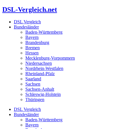
Zum
DSL-Vergleich.net
Inhalt
springen
DSL Vergleich
Bundesländer
Baden-Württemberg
Bayern
Brandenburg
Bremen
Hessen
Mecklenburg-Vorpommern
Niedersachsen
Nordrhein-Westfalen
Rheinland-Pfalz
Saarland
Sachsen
Sachsen-Anhalt
Schleswig-Holstein
Thüringen
DSL Vergleich
Bundesländer
Baden-Württemberg
Bayern