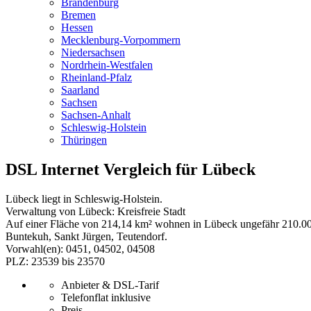
Brandenburg
Bremen
Hessen
Mecklenburg-Vorpommern
Niedersachsen
Nordrhein-Westfalen
Rheinland-Pfalz
Saarland
Sachsen
Sachsen-Anhalt
Schleswig-Holstein
Thüringen
DSL Internet Vergleich für Lübeck
Lübeck liegt in Schleswig-Holstein.
Verwaltung von Lübeck: Kreisfreie Stadt
Auf einer Fläche von 214,14 km² wohnen in Lübeck ungefähr 210.000 
Buntekuh, Sankt Jürgen, Teutendorf.
Vorwahl(en): 0451, 04502, 04508
PLZ: 23539 bis 23570
Anbieter & DSL-Tarif
Telefonflat inklusive
Preis