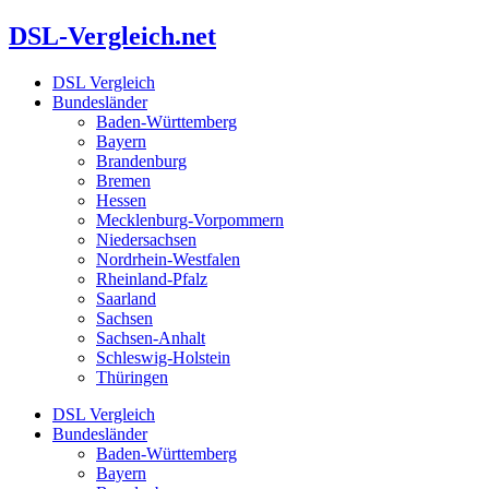
Zum
DSL-Vergleich.net
Inhalt
springen
DSL Vergleich
Bundesländer
Baden-Württemberg
Bayern
Brandenburg
Bremen
Hessen
Mecklenburg-Vorpommern
Niedersachsen
Nordrhein-Westfalen
Rheinland-Pfalz
Saarland
Sachsen
Sachsen-Anhalt
Schleswig-Holstein
Thüringen
DSL Vergleich
Bundesländer
Baden-Württemberg
Bayern