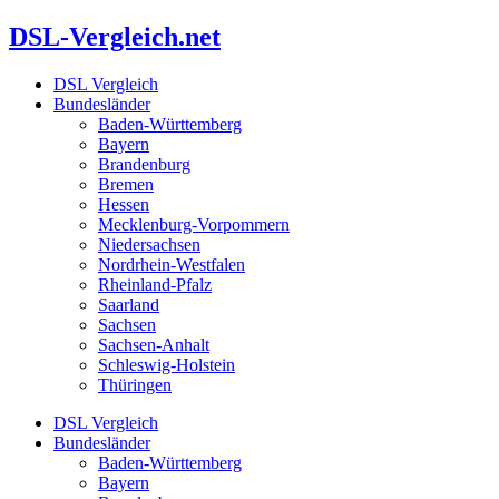
Zum
DSL-Vergleich.net
Inhalt
springen
DSL Vergleich
Bundesländer
Baden-Württemberg
Bayern
Brandenburg
Bremen
Hessen
Mecklenburg-Vorpommern
Niedersachsen
Nordrhein-Westfalen
Rheinland-Pfalz
Saarland
Sachsen
Sachsen-Anhalt
Schleswig-Holstein
Thüringen
DSL Vergleich
Bundesländer
Baden-Württemberg
Bayern