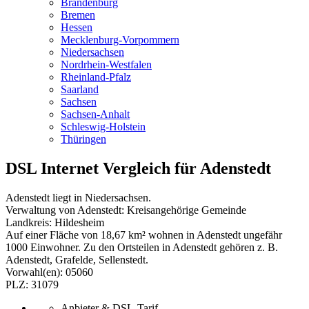
Brandenburg
Bremen
Hessen
Mecklenburg-Vorpommern
Niedersachsen
Nordrhein-Westfalen
Rheinland-Pfalz
Saarland
Sachsen
Sachsen-Anhalt
Schleswig-Holstein
Thüringen
DSL Internet Vergleich für Adenstedt
Adenstedt liegt in Niedersachsen.
Verwaltung von Adenstedt: Kreisangehörige Gemeinde
Landkreis: Hildesheim
Auf einer Fläche von 18,67 km² wohnen in Adenstedt ungefähr
1000 Einwohner. Zu den Ortsteilen in Adenstedt gehören z. B.
Adenstedt, Grafelde, Sellenstedt.
Vorwahl(en): 05060
PLZ: 31079
Anbieter & DSL-Tarif