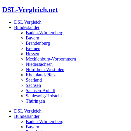
Zum
DSL-Vergleich.net
Inhalt
springen
DSL Vergleich
Bundesländer
Baden-Württemberg
Bayern
Brandenburg
Bremen
Hessen
Mecklenburg-Vorpommern
Niedersachsen
Nordrhein-Westfalen
Rheinland-Pfalz
Saarland
Sachsen
Sachsen-Anhalt
Schleswig-Holstein
Thüringen
DSL Vergleich
Bundesländer
Baden-Württemberg
Bayern