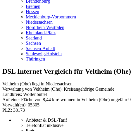
Brandenburg
Bremen
Hessen
Mecklenburg-Vorpommern
Niedersachsen
Nordrhein-Westfalen
Rheinland-Pfalz
Saarland
Sachsen
Sachsen-Anhalt
Schleswig-Holstein
Thüringen
DSL Internet Vergleich für Veltheim (Ohe)
Veltheim (Ohe) liegt in Niedersachsen.
Verwaltung von Veltheim (Ohe): Kreisangehörige Gemeinde
Landkreis: Wolfenbüttel
Auf einer Fläche von 8,44 km² wohnen in Veltheim (Ohe) ungefähr 
Vorwahl(en): 05305
PLZ: 38173
Anbieter & DSL-Tarif
Telefonflat inklusive
Preis