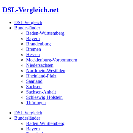
Zum
DSL-Vergleich.net
Inhalt
springen
DSL Vergleich
Bundesländer
Baden-Württemberg
Bayern
Brandenburg
Bremen
Hessen
Mecklenburg-Vorpommern
Niedersachsen
Nordrhein-Westfalen
Rheinland-Pfalz
Saarland
Sachsen
Sachsen-Anhalt
Schleswig-Holstein
Thüringen
DSL Vergleich
Bundesländer
Baden-Württemberg
Bayern