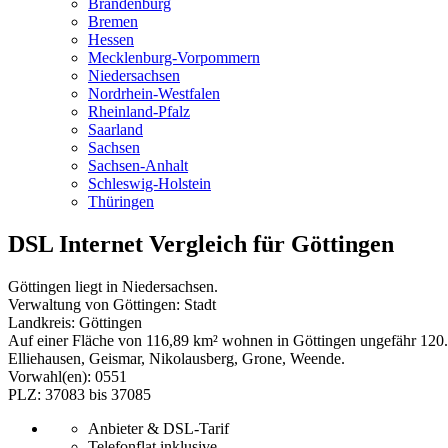
Brandenburg
Bremen
Hessen
Mecklenburg-Vorpommern
Niedersachsen
Nordrhein-Westfalen
Rheinland-Pfalz
Saarland
Sachsen
Sachsen-Anhalt
Schleswig-Holstein
Thüringen
DSL Internet Vergleich für Göttingen
Göttingen liegt in Niedersachsen.
Verwaltung von Göttingen: Stadt
Landkreis: Göttingen
Auf einer Fläche von 116,89 km² wohnen in Göttingen ungefähr 120.
Elliehausen, Geismar, Nikolausberg, Grone, Weende.
Vorwahl(en): 0551
PLZ: 37083 bis 37085
Anbieter & DSL-Tarif
Telefonflat inklusive