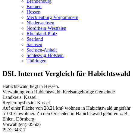
Brandenburg
Bremen
Hessen
Mecklenburg-Vorpommern
Niedersachsen
Nordrhein-Westfalen
Rheinland-Pfalz
Saarland
Sachsen
Sachsen-Anhalt
Schleswig-Holstein
Thüringen
DSL Internet Vergleich für Habichtswald
Habichtswald liegt in Hessen.
Verwaltung von Habichtswald: Kreisangehörige Gemeinde
Landkreis: Kassel
Regierungsbezirk Kassel
Auf einer Fläche von 28,21 km² wohnen in Habichtswald ungefähr
5100 Einwohner. Zu den Ortsteilen in Habichtswald gehören z. B.
Ehlen, Dörnberg.
Vorwahl(en): 05606
PLZ: 34317