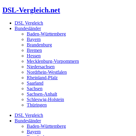
Zum
DSL-Vergleich.net
Inhalt
springen
DSL Vergleich
Bundesländer
Baden-Württemberg
Bayern
Brandenburg
Bremen
Hessen
Mecklenburg-Vorpommern
Niedersachsen
Nordrhein-Westfalen
Rheinland-Pfalz
Saarland
Sachsen
Sachsen-Anhalt
Schleswig-Holstein
Thüringen
DSL Vergleich
Bundesländer
Baden-Württemberg
Bayern