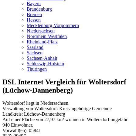
Bayern
Brandenburg
Bremen
Hessen
Mecklenburg-Vorpommern
Niedersachsen
Nordrhein-Westfalen
Rheinland-Pfalz
Saarland
Sachsen
Sachsen-Anhalt
Schleswig-Holstein
Thüringen
DSL Internet Vergleich für Woltersdorf
(Lüchow-Dannenberg)
Woltersdorf liegt in Niedersachsen.
Verwaltung von Woltersdorf: Kreisangehörige Gemeinde
Landkreis: Lüchow-Dannenberg
Auf einer Fläche von 27,97 km² wohnen in Woltersdorf ungefähr
940 Einwohner.
Vorwahl(en): 05841
PLZ: 29497