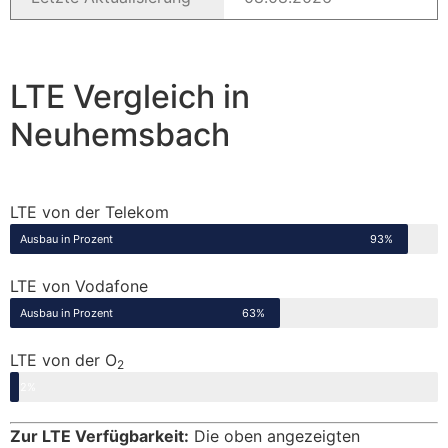
LTE Vergleich in
Neuhemsbach
LTE von der Telekom
Ausbau in Prozent
93%
LTE von Vodafone
Ausbau in Prozent
63%
LTE von der O
2
Ausbau in Prozent
2%
Zur LTE Verfügbarkeit:
Die oben angezeigten