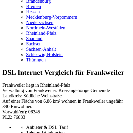
Brandenburg
Bremen
Hessen
Mecklenburg-Vorpommern
Niedersachsen
Nordrhein-Westfalen
Rheinland-Pfalz
Saarland
Sachsen
Sachsen-Anhalt
Schleswig-Holstein
Thüringen
DSL Internet Vergleich für Frankweiler
Frankweiler liegt in Rheinland-Pfalz.
Verwaltung von Frankweiler: Kreisangehörige Gemeinde
Landkreis: Südliche Weinstraße
Auf einer Fläche von 6,86 km² wohnen in Frankweiler ungefähr
890 Einwohner.
Vorwahl(en): 06345
PLZ: 76833
Anbieter & DSL-Tarif
Telefonflat inklusive