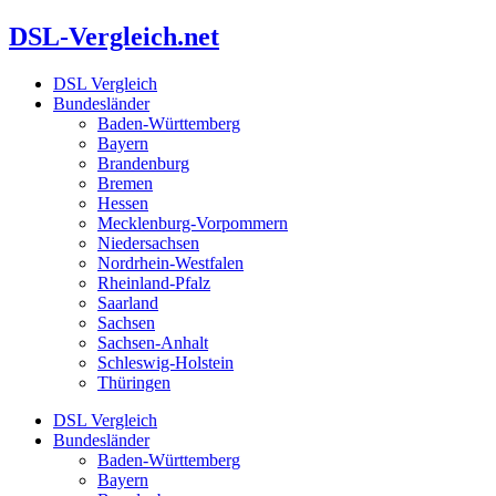
Zum
DSL-Vergleich.net
Inhalt
springen
DSL Vergleich
Bundesländer
Baden-Württemberg
Bayern
Brandenburg
Bremen
Hessen
Mecklenburg-Vorpommern
Niedersachsen
Nordrhein-Westfalen
Rheinland-Pfalz
Saarland
Sachsen
Sachsen-Anhalt
Schleswig-Holstein
Thüringen
DSL Vergleich
Bundesländer
Baden-Württemberg
Bayern