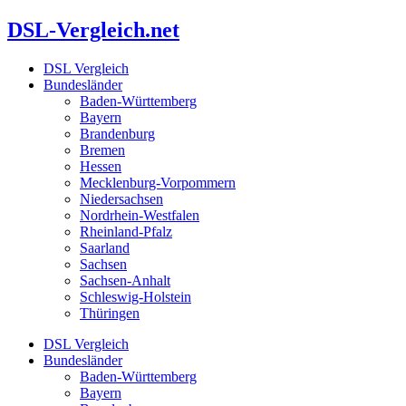
Zum
DSL-Vergleich.net
Inhalt
springen
DSL Vergleich
Bundesländer
Baden-Württemberg
Bayern
Brandenburg
Bremen
Hessen
Mecklenburg-Vorpommern
Niedersachsen
Nordrhein-Westfalen
Rheinland-Pfalz
Saarland
Sachsen
Sachsen-Anhalt
Schleswig-Holstein
Thüringen
DSL Vergleich
Bundesländer
Baden-Württemberg
Bayern