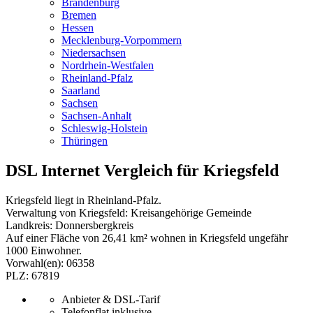
Brandenburg
Bremen
Hessen
Mecklenburg-Vorpommern
Niedersachsen
Nordrhein-Westfalen
Rheinland-Pfalz
Saarland
Sachsen
Sachsen-Anhalt
Schleswig-Holstein
Thüringen
DSL Internet Vergleich für Kriegsfeld
Kriegsfeld liegt in Rheinland-Pfalz.
Verwaltung von Kriegsfeld: Kreisangehörige Gemeinde
Landkreis: Donnersbergkreis
Auf einer Fläche von 26,41 km² wohnen in Kriegsfeld ungefähr
1000 Einwohner.
Vorwahl(en): 06358
PLZ: 67819
Anbieter & DSL-Tarif
Telefonflat inklusive