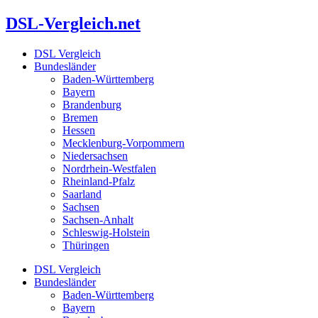
Zum
DSL-Vergleich.net
Inhalt
springen
DSL Vergleich
Bundesländer
Baden-Württemberg
Bayern
Brandenburg
Bremen
Hessen
Mecklenburg-Vorpommern
Niedersachsen
Nordrhein-Westfalen
Rheinland-Pfalz
Saarland
Sachsen
Sachsen-Anhalt
Schleswig-Holstein
Thüringen
DSL Vergleich
Bundesländer
Baden-Württemberg
Bayern