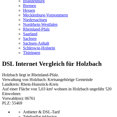
Brandenburg
Bremen
Hessen
Mecklenburg-Vorpommern
Niedersachsen
Nordrhein-Westfalen
Rheinland-Pfalz
Saarland
Sachsen
Sachsen-Anhalt
Schleswig-Holstein
Thüringen
DSL Internet Vergleich für Holzbach
Holzbach liegt in Rheinland-Pfalz.
Verwaltung von Holzbach: Kreisangehörige Gemeinde
Landkreis: Rhein-Hunsrück-Kreis
Auf einer Fläche von 5,03 km² wohnen in Holzbach ungefähr 520
Einwohner.
Vorwahl(en): 06761
PLZ: 55469
Anbieter & DSL-Tarif
Telefonflat inklusive