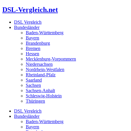
Zum
DSL-Vergleich.net
Inhalt
springen
DSL Vergleich
Bundesländer
Baden-Württemberg
Bayern
Brandenburg
Bremen
Hessen
Mecklenburg-Vorpommern
Niedersachsen
Nordrhein-Westfalen
Rheinland-Pfalz
Saarland
Sachsen
Sachsen-Anhalt
Schleswig-Holstein
Thüringen
DSL Vergleich
Bundesländer
Baden-Württemberg
Bayern