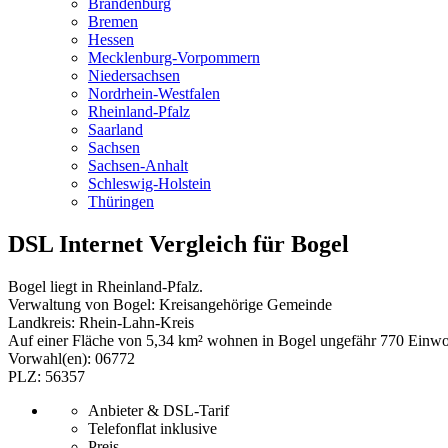
Brandenburg
Bremen
Hessen
Mecklenburg-Vorpommern
Niedersachsen
Nordrhein-Westfalen
Rheinland-Pfalz
Saarland
Sachsen
Sachsen-Anhalt
Schleswig-Holstein
Thüringen
DSL Internet Vergleich für Bogel
Bogel liegt in Rheinland-Pfalz.
Verwaltung von Bogel: Kreisangehörige Gemeinde
Landkreis: Rhein-Lahn-Kreis
Auf einer Fläche von 5,34 km² wohnen in Bogel ungefähr 770 Einwo
Vorwahl(en): 06772
PLZ: 56357
Anbieter & DSL-Tarif
Telefonflat inklusive
Preis