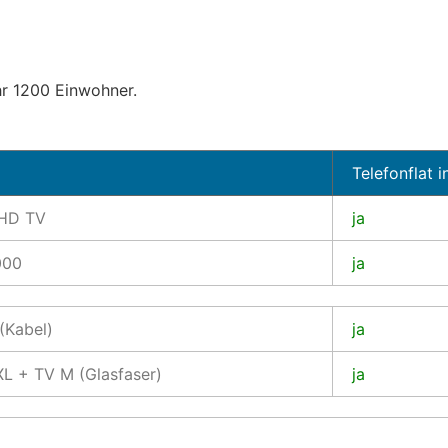
hr 1200 Einwohner.
Telefonflat i
 HD TV
ja
000
ja
(Kabel)
ja
L + TV M (Glasfaser)
ja