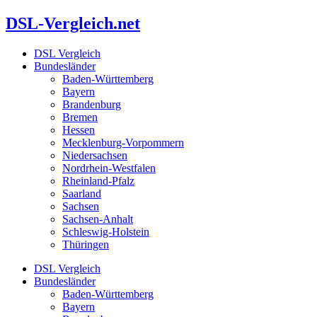
Zum
DSL-Vergleich.net
Inhalt
springen
DSL Vergleich
Bundesländer
Baden-Württemberg
Bayern
Brandenburg
Bremen
Hessen
Mecklenburg-Vorpommern
Niedersachsen
Nordrhein-Westfalen
Rheinland-Pfalz
Saarland
Sachsen
Sachsen-Anhalt
Schleswig-Holstein
Thüringen
DSL Vergleich
Bundesländer
Baden-Württemberg
Bayern