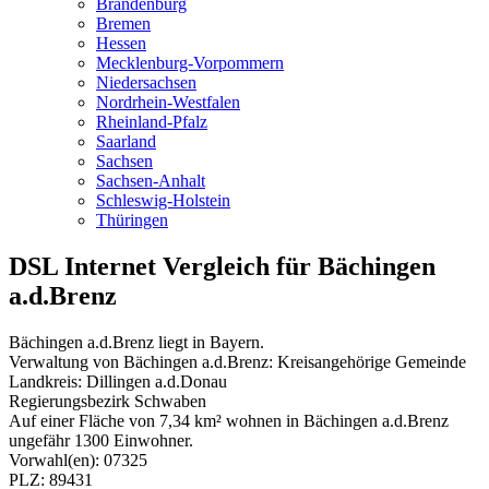
Brandenburg
Bremen
Hessen
Mecklenburg-Vorpommern
Niedersachsen
Nordrhein-Westfalen
Rheinland-Pfalz
Saarland
Sachsen
Sachsen-Anhalt
Schleswig-Holstein
Thüringen
DSL Internet Vergleich für Bächingen
a.d.Brenz
Bächingen a.d.Brenz liegt in Bayern.
Verwaltung von Bächingen a.d.Brenz: Kreisangehörige Gemeinde
Landkreis: Dillingen a.d.Donau
Regierungsbezirk Schwaben
Auf einer Fläche von 7,34 km² wohnen in Bächingen a.d.Brenz
ungefähr 1300 Einwohner.
Vorwahl(en): 07325
PLZ: 89431