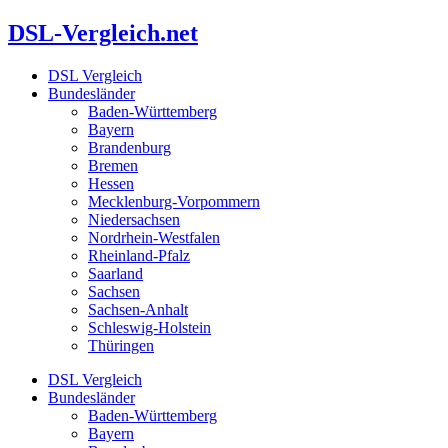
Zum
DSL-Vergleich.net
Inhalt
springen
DSL Vergleich
Bundesländer
Baden-Württemberg
Bayern
Brandenburg
Bremen
Hessen
Mecklenburg-Vorpommern
Niedersachsen
Nordrhein-Westfalen
Rheinland-Pfalz
Saarland
Sachsen
Sachsen-Anhalt
Schleswig-Holstein
Thüringen
DSL Vergleich
Bundesländer
Baden-Württemberg
Bayern