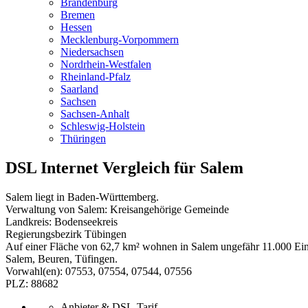
Brandenburg
Bremen
Hessen
Mecklenburg-Vorpommern
Niedersachsen
Nordrhein-Westfalen
Rheinland-Pfalz
Saarland
Sachsen
Sachsen-Anhalt
Schleswig-Holstein
Thüringen
DSL Internet Vergleich für Salem
Salem liegt in Baden-Württemberg.
Verwaltung von Salem: Kreisangehörige Gemeinde
Landkreis: Bodenseekreis
Regierungsbezirk Tübingen
Auf einer Fläche von 62,7 km² wohnen in Salem ungefähr 11.000 Ein
Salem, Beuren, Tüfingen.
Vorwahl(en): 07553, 07554, 07544, 07556
PLZ: 88682
Anbieter & DSL-Tarif