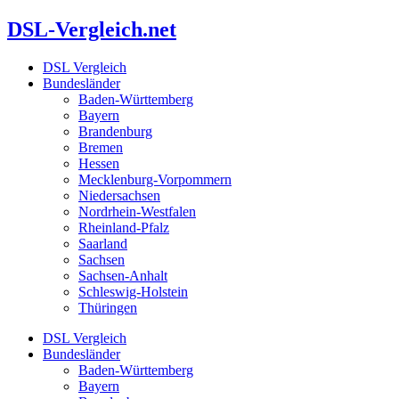
Zum
DSL-Vergleich.net
Inhalt
springen
DSL Vergleich
Bundesländer
Baden-Württemberg
Bayern
Brandenburg
Bremen
Hessen
Mecklenburg-Vorpommern
Niedersachsen
Nordrhein-Westfalen
Rheinland-Pfalz
Saarland
Sachsen
Sachsen-Anhalt
Schleswig-Holstein
Thüringen
DSL Vergleich
Bundesländer
Baden-Württemberg
Bayern