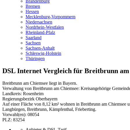
Brandenburg
Bremen
Hessen
Mecklenburg-Vorpommern
Niedersachsen
Nordrhein-Westfalen
Rheinland-Pfalz
Saarland
Sachsen
Sachsen-Anhalt
Schleswig-Holstein
Thüringen
DSL Internet Vergleich für Breitbrunn a
Breitbrunn am Chiemsee liegt in Bayern.
Verwaltung von Breitbrunn am Chiemsee: Kreisangehörige Gemeind
Landkreis: Rosenheim
Regierungsbezirk Oberbayern
Auf einer Fläche von 8,12 km² wohnen in Breitbrunn am Chiemsee ung
Langbürgen, Breitbrunn, Kämpfenthal, Frieberting.
Vorwahl(en): 08054
PLZ: 83254
Anbieter & DSL-Tarif