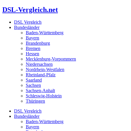
Zum
DSL-Vergleich.net
Inhalt
springen
DSL Vergleich
Bundesländer
Baden-Württemberg
Bayern
Brandenburg
Bremen
Hessen
Mecklenburg-Vorpommern
Niedersachsen
Nordrhein-Westfalen
Rheinland-Pfalz
Saarland
Sachsen
Sachsen-Anhalt
Schleswig-Holstein
Thüringen
DSL Vergleich
Bundesländer
Baden-Württemberg
Bayern