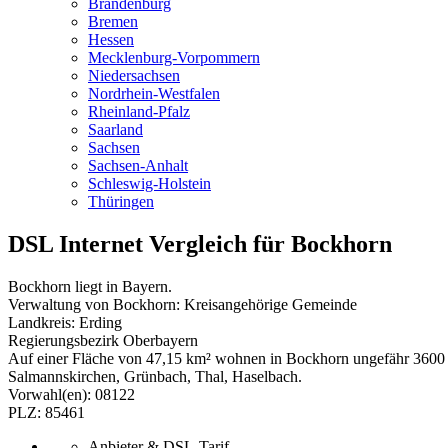
Brandenburg
Bremen
Hessen
Mecklenburg-Vorpommern
Niedersachsen
Nordrhein-Westfalen
Rheinland-Pfalz
Saarland
Sachsen
Sachsen-Anhalt
Schleswig-Holstein
Thüringen
DSL Internet Vergleich für Bockhorn
Bockhorn liegt in Bayern.
Verwaltung von Bockhorn: Kreisangehörige Gemeinde
Landkreis: Erding
Regierungsbezirk Oberbayern
Auf einer Fläche von 47,15 km² wohnen in Bockhorn ungefähr 3600 
Salmannskirchen, Grünbach, Thal, Haselbach.
Vorwahl(en): 08122
PLZ: 85461
Anbieter & DSL-Tarif