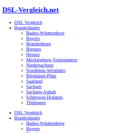
Zum
DSL-Vergleich.net
Inhalt
springen
DSL Vergleich
Bundesländer
Baden-Württemberg
Bayern
Brandenburg
Bremen
Hessen
Mecklenburg-Vorpommern
Niedersachsen
Nordrhein-Westfalen
Rheinland-Pfalz
Saarland
Sachsen
Sachsen-Anhalt
Schleswig-Holstein
Thüringen
DSL Vergleich
Bundesländer
Baden-Württemberg
Bayern