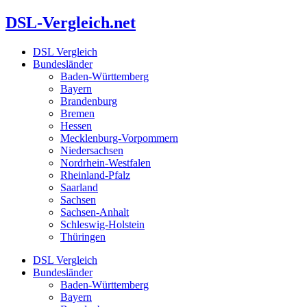
Zum
DSL-Vergleich.net
Inhalt
springen
DSL Vergleich
Bundesländer
Baden-Württemberg
Bayern
Brandenburg
Bremen
Hessen
Mecklenburg-Vorpommern
Niedersachsen
Nordrhein-Westfalen
Rheinland-Pfalz
Saarland
Sachsen
Sachsen-Anhalt
Schleswig-Holstein
Thüringen
DSL Vergleich
Bundesländer
Baden-Württemberg
Bayern