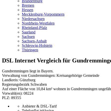
Brandenburg
Bremen
Hessen
Mecklenburg-Vorpommern
Niedersachsen
Nordrhein-Westfalen
Rheinland-Pfalz
Saarland
Sachsen
Sachsen-Anhalt
Schleswig-Holstein
Thüringen
DSL Internet Vergleich für Gundremming
Gundremmingen liegt in Bayern.
Verwaltung von Gundremmingen: Kreisangehörige Gemeinde
Landkreis: Günzburg
Regierungsbezirk Schwaben
Auf einer Fläche von 10,84 km² wohnen in Gundremmingen ungefäh
Vorwahl(en): 08224
PLZ: 89355
Anbieter & DSL-Tarif
Telefonflat inklusive