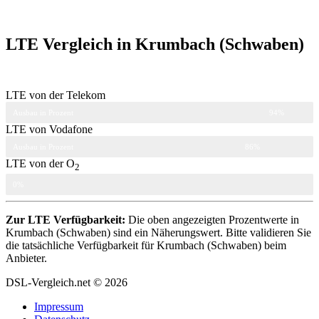
LTE Vergleich in Krumbach (Schwaben)
LTE von der Telekom
Ausbau in Prozent
94%
LTE von Vodafone
Ausbau in Prozent
86%
LTE von der O
2
Ausbau in Prozent
0%
Zur LTE Verfügbarkeit:
Die oben angezeigten Prozentwerte in
Krumbach (Schwaben) sind ein Näherungswert. Bitte validieren Sie
die tatsächliche Verfügbarkeit für Krumbach (Schwaben) beim
Anbieter.
DSL-Vergleich.net © 2026
Impressum