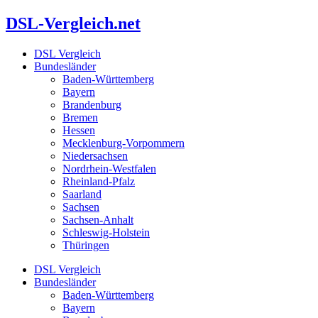
Zum
DSL-Vergleich.net
Inhalt
springen
DSL Vergleich
Bundesländer
Baden-Württemberg
Bayern
Brandenburg
Bremen
Hessen
Mecklenburg-Vorpommern
Niedersachsen
Nordrhein-Westfalen
Rheinland-Pfalz
Saarland
Sachsen
Sachsen-Anhalt
Schleswig-Holstein
Thüringen
DSL Vergleich
Bundesländer
Baden-Württemberg
Bayern