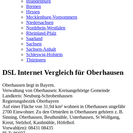
Brandenburg
Bremen
Hessen
Mecklenburg-Vorpommern
Niedersachsen
Nordrhein-Westfalen
Rheinland-Pfalz
Saarland
Sachsen
Sachsen-Anhalt
Schleswig-Holstein
Thüringen
DSL Internet Vergleich für Oberhausen
Oberhausen liegt in Bayern.
Verwaltung von Oberhausen: Kreisangehörige Gemeinde
Landkreis: Neuburg-Schrobenhausen
Regierungsbezirk Oberbayern
Auf einer Fläche von 31,94 km² wohnen in Oberhausen ungefähr
2700 Einwohner. Zu den Ortsteilen in Oberhausen gehören z. B.
Sinning, Oberhausen, Beuthmühle, Unterhausen, St Wolfgang,
Kreut, Stelzhof, Kastlmühle, Höfelhof.
Vorwahl(en): 08431 08435