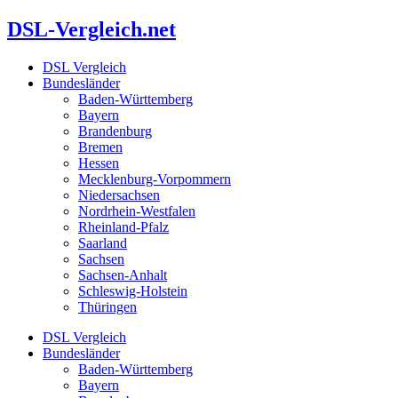
Zum
DSL-Vergleich.net
Inhalt
springen
DSL Vergleich
Bundesländer
Baden-Württemberg
Bayern
Brandenburg
Bremen
Hessen
Mecklenburg-Vorpommern
Niedersachsen
Nordrhein-Westfalen
Rheinland-Pfalz
Saarland
Sachsen
Sachsen-Anhalt
Schleswig-Holstein
Thüringen
DSL Vergleich
Bundesländer
Baden-Württemberg
Bayern