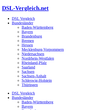
Zum
DSL-Vergleich.net
Inhalt
springen
DSL Vergleich
Bundesländer
Baden-Württemberg
Bayern
Brandenburg
Bremen
Hessen
Mecklenburg-Vorpommern
Niedersachsen
Nordrhein-Westfalen
Rheinland-Pfalz
Saarland
Sachsen
Sachsen-Anhalt
Schleswig-Holstein
Thüringen
DSL Vergleich
Bundesländer
Baden-Württemberg
Bayern