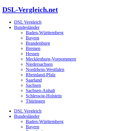
Zum
DSL-Vergleich.net
Inhalt
springen
DSL Vergleich
Bundesländer
Baden-Württemberg
Bayern
Brandenburg
Bremen
Hessen
Mecklenburg-Vorpommern
Niedersachsen
Nordrhein-Westfalen
Rheinland-Pfalz
Saarland
Sachsen
Sachsen-Anhalt
Schleswig-Holstein
Thüringen
DSL Vergleich
Bundesländer
Baden-Württemberg
Bayern