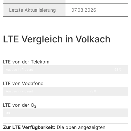
Letzte Aktualisierung
07.08.2026
LTE Vergleich in Volkach
LTE von der Telekom
Ausbau in Prozent
98%
LTE von Vodafone
Ausbau in Prozent
78%
LTE von der O
2
Ausbau in Prozent
0%
Zur LTE Verfügbarkeit:
Die oben angezeigten