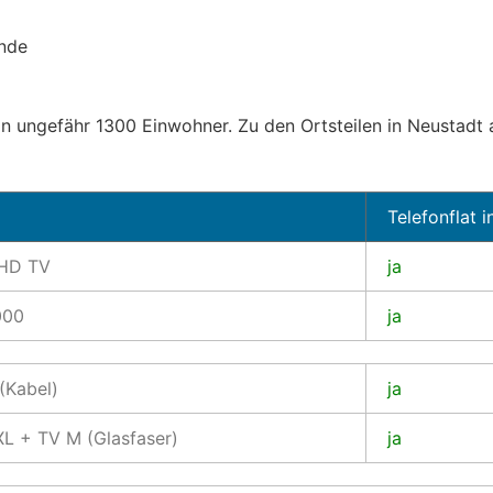
inde
 ungefähr 1300 Einwohner. Zu den Ortsteilen in Neustadt a
Telefonflat i
 HD TV
ja
000
ja
(Kabel)
ja
L + TV M (Glasfaser)
ja