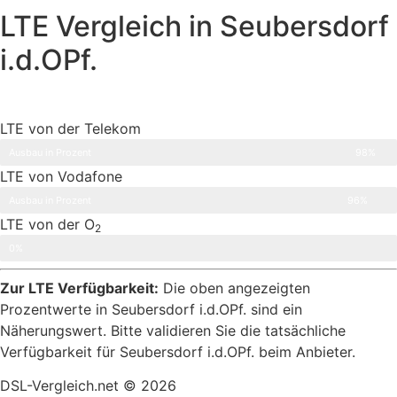
LTE Vergleich in Seubersdorf
i.d.OPf.
LTE von der Telekom
Ausbau in Prozent
98%
LTE von Vodafone
Ausbau in Prozent
96%
LTE von der O
2
Ausbau in Prozent
0%
Zur LTE Verfügbarkeit:
Die oben angezeigten
Prozentwerte in Seubersdorf i.d.OPf. sind ein
Näherungswert. Bitte validieren Sie die tatsächliche
Verfügbarkeit für Seubersdorf i.d.OPf. beim Anbieter.
DSL-Vergleich.net © 2026