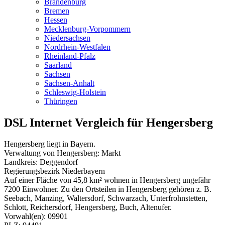
Brandenburg
Bremen
Hessen
Mecklenburg-Vorpommern
Niedersachsen
Nordrhein-Westfalen
Rheinland-Pfalz
Saarland
Sachsen
Sachsen-Anhalt
Schleswig-Holstein
Thüringen
DSL Internet Vergleich für Hengersberg
Hengersberg liegt in Bayern.
Verwaltung von Hengersberg: Markt
Landkreis: Deggendorf
Regierungsbezirk Niederbayern
Auf einer Fläche von 45,8 km² wohnen in Hengersberg ungefähr
7200 Einwohner. Zu den Ortsteilen in Hengersberg gehören z. B.
Seebach, Manzing, Waltersdorf, Schwarzach, Unterfrohnstetten,
Schlott, Reichersdorf, Hengersberg, Buch, Altenufer.
Vorwahl(en): 09901