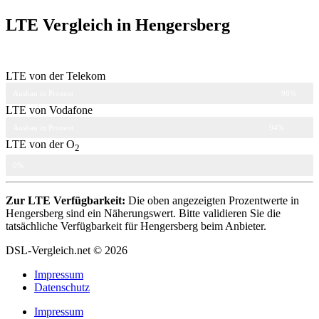
LTE Vergleich in Hengersberg
LTE von der Telekom
Ausbau in Prozent
98%
LTE von Vodafone
Ausbau in Prozent
94%
LTE von der O
2
Ausbau in Prozent
0%
Zur LTE Verfügbarkeit:
Die oben angezeigten Prozentwerte in
Hengersberg sind ein Näherungswert. Bitte validieren Sie die
tatsächliche Verfügbarkeit für Hengersberg beim Anbieter.
DSL-Vergleich.net © 2026
Impressum
Datenschutz
Impressum