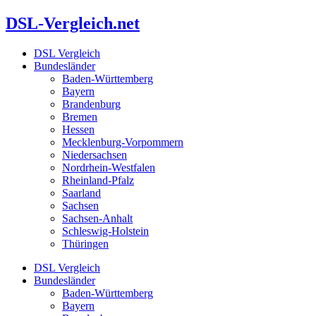
Zum
DSL-Vergleich.net
Inhalt
springen
DSL Vergleich
Bundesländer
Baden-Württemberg
Bayern
Brandenburg
Bremen
Hessen
Mecklenburg-Vorpommern
Niedersachsen
Nordrhein-Westfalen
Rheinland-Pfalz
Saarland
Sachsen
Sachsen-Anhalt
Schleswig-Holstein
Thüringen
DSL Vergleich
Bundesländer
Baden-Württemberg
Bayern