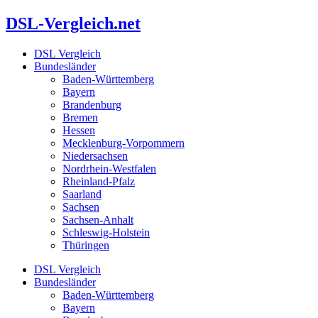
Zum
DSL-Vergleich.net
Inhalt
springen
DSL Vergleich
Bundesländer
Baden-Württemberg
Bayern
Brandenburg
Bremen
Hessen
Mecklenburg-Vorpommern
Niedersachsen
Nordrhein-Westfalen
Rheinland-Pfalz
Saarland
Sachsen
Sachsen-Anhalt
Schleswig-Holstein
Thüringen
DSL Vergleich
Bundesländer
Baden-Württemberg
Bayern