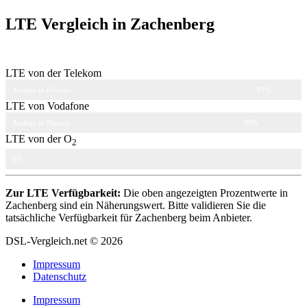
LTE Vergleich in Zachenberg
LTE von der Telekom
Ausbau in Prozent
93%
LTE von Vodafone
Ausbau in Prozent
89%
LTE von der O
2
Ausbau in Prozent
6%
Zur LTE Verfügbarkeit:
Die oben angezeigten Prozentwerte in
Zachenberg sind ein Näherungswert. Bitte validieren Sie die
tatsächliche Verfügbarkeit für Zachenberg beim Anbieter.
DSL-Vergleich.net © 2026
Impressum
Datenschutz
Impressum