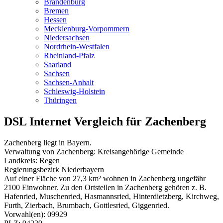
Brandenburg
Bremen
Hessen
Mecklenburg-Vorpommern
Niedersachsen
Nordrhein-Westfalen
Rheinland-Pfalz
Saarland
Sachsen
Sachsen-Anhalt
Schleswig-Holstein
Thüringen
DSL Internet Vergleich für Zachenberg
Zachenberg liegt in Bayern.
Verwaltung von Zachenberg: Kreisangehörige Gemeinde
Landkreis: Regen
Regierungsbezirk Niederbayern
Auf einer Fläche von 27,3 km² wohnen in Zachenberg ungefähr
2100 Einwohner. Zu den Ortsteilen in Zachenberg gehören z. B.
Hafenried, Muschenried, Hasmannsried, Hinterdietzberg, Kirchweg,
Furth, Zierbach, Brumbach, Gottlesried, Giggenried.
Vorwahl(en): 09929